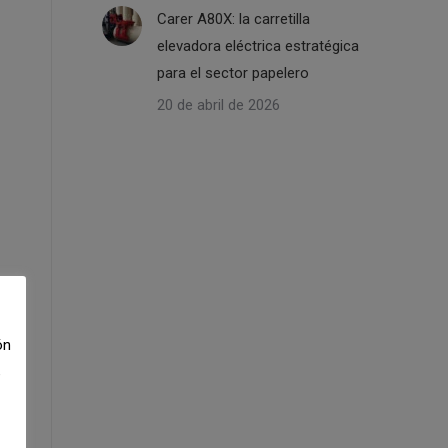
Carer A80X: la carretilla
elevadora eléctrica estratégica
para el sector papelero
20 de abril de 2026
ón
e