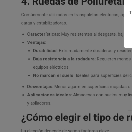
4. Ruedas de Poliuretan
T
Comúnmente utilizadas en transpaletas eléctricas, apilado
carga y estabilizadoras.
Características:
Muy resistentes al desgaste, baja res
Ventajas:
Durabilidad:
Extremadamente duraderas y resistent
Baja resistencia a la rodadura:
Requieren menos e
equipos eléctricos.
No marcan el suelo:
Ideales para superficies delic
Desventajas:
Menor agarre en superficies mojadas o 
Aplicaciones ideales:
Almacenes con suelos muy lisos
y apiladores.
¿Cómo elegir el tipo de
La elección depende de varios factores clave: