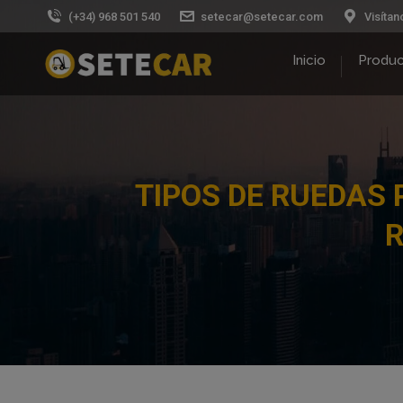
(+34) 968 501 540
setecar@setecar.com
Visítan
Inicio
Produ
TIPOS DE RUEDAS 
R