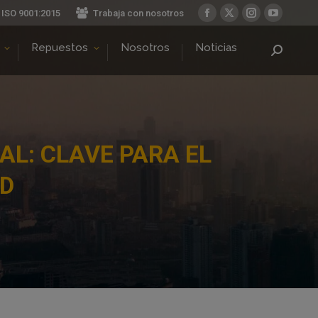
ISO 9001:2015
Trabaja con nosotros
Facebook
X
Instagram
YouTube
page
page
page
page
Repuestos
Nosotros
Noticias
Buscar:
opens
opens
opens
opens
in
in
in
in
new
new
new
new
window
window
window
window
AL: CLAVE PARA EL
AD