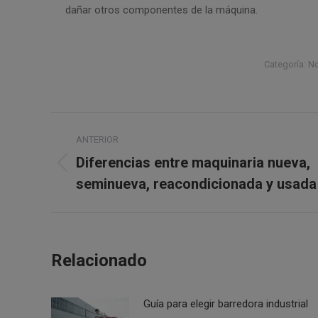
dañar otros componentes de la máquina.
Categoría:
No
Navegación
ANTERIOR
entre
Diferencias entre maquinaria nueva,
Publicación
publicaciones
seminueva, reacondicionada y usada
anterior:
Relacionado
Guía para elegir barredora industrial