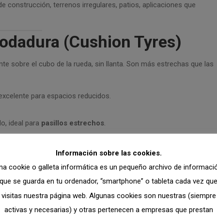
e construcción, terrenos irregulares, patios, aplicaciones que
odadura (Cushion Tyres)
 sobre el cubo de la rueda, sin llanta. Son más estrechas que las
xcelente para espacios reducidos.
o, ideal para
pasillos estrechos
.
 interiores.
Información sobre las cookies.
na cookie o galleta informática es un pequeño archivo de informaci
para exteriores o terrenos irregulares.
que se guarda en tu ordenador, “smartphone” o tableta cada vez qu
cas y de combustión que operan en interiores, almacenes con
visitas nuestra página web. Algunas cookies son nuestras (siempre
activas y necesarias) y otras pertenecen a empresas que prestan