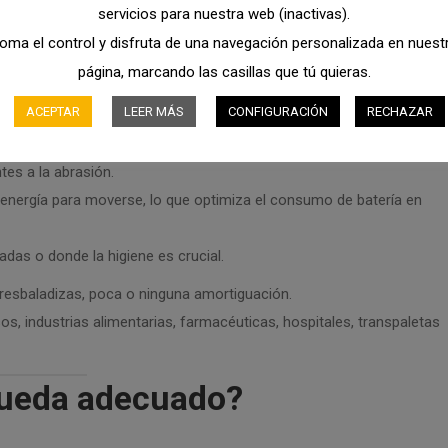
o
servicios para nuestra web (inactivas).
oma el control y disfruta de una navegación personalizada en nuest
res y algunas carretillas retráctiles, especialmente en las ruedas de
página, marcando las casillas que tú quieras.
ACEPTAR
LEER MÁS
CONFIGURACIÓN
RECHAZAR
istencia a la rodadura, no marcan el suelo.
es a la abrasión.
nergía para moverse, lo que optimiza el consumo de batería en
adas o donde la higiene es crucial.
resbaladizas, poca o ninguna amortiguación.
, industrias alimentarias, farmacéuticas, hospitales, transpaletas
 rueda adecuado?