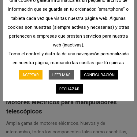
Una cookie o galleta informática es un pequeño archivo de
Suministro de conmutadores, paros de emergencia,
información que se guarda en tu ordenador, “smartphone” o
desconectadotes, interruptores, mandos, pulsadores, llaves
tableta cada vez que visitas nuestra página web. Algunas
de contacto, micros, finales de carrera, etc.
cookies son nuestras (siempre activas y necesarias) y otras
pertenecen a empresas que prestan servicios para nuestra
web (inactivas).
Toma el control y disfruta de una navegación personalizada
en nuestra página, marcando las casillas que tú quieras.
ACEPTAR
LEER MÁS
CONFIGURACIÓN
RECHAZAR
Motores eléctricos para manipuladores
telescópicos
Amplia gama de motores eléctricos. Nuevos y de
intercambio, todos los componentes tales como escobillas,