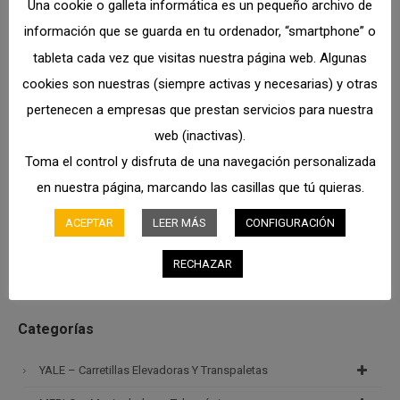
Una cookie o galleta informática es un pequeño archivo de
Leer más
información que se guarda en tu ordenador, “smartphone” o
CARER A70X Electric Forklifts
tableta cada vez que visitas nuestra página web. Algunas
cookies son nuestras (siempre activas y necesarias) y otras
pertenecen a empresas que prestan servicios para nuestra
Leer más
web (inactivas).
Toma el control y disfruta de una navegación personalizada
en nuestra página, marcando las casillas que tú quieras.
Buscar en productos
ACEPTAR
LEER MÁS
CONFIGURACIÓN
RECHAZAR
Categorías
YALE – Carretillas Elevadoras Y Transpaletas