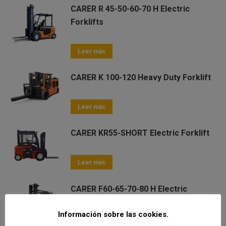
CARER R 45-50-60-70 H Electric
Forklifts
Leer más
CARER K 100-120 Heavy Duty Forklift
Leer más
CARER KR55-SHORT Electric Forklift
Leer más
CARER F60-65-70-80 H Electric
Forklift
Información sobre las cookies.