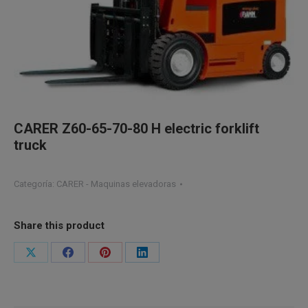
CARER Z60-65-70-80 H electric forklift
truck
Categoría:
CARER - Maquinas elevadoras
Share this product
Share
Share
Share
Share
on
on
on
on
X
Facebook
Pinterest
LinkedIn