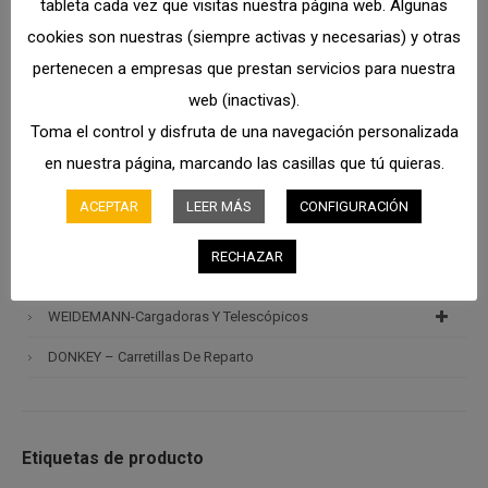
tableta cada vez que visitas nuestra página web. Algunas
Otra Maquinaria Especializada
cookies son nuestras (siempre activas y necesarias) y otras
pertenecen a empresas que prestan servicios para nuestra
Barredoras MACRO
web (inactivas).
Sistemas De Seguridad
Toma el control y disfruta de una navegación personalizada
COYNCO – Aspiradores Industriales
en nuestra página, marcando las casillas que tú quieras.
CARER – Maquinas Elevadoras
ACEPTAR
LEER MÁS
CONFIGURACIÓN
AGRIMAC – Carretillas Elevadoras
RECHAZAR
Elevadores De Personas Y Plataformas
WEIDEMANN-Cargadoras Y Telescópicos
DONKEY – Carretillas De Reparto
Etiquetas de producto