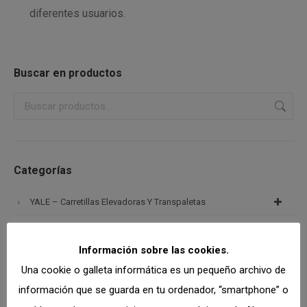
diferentes usuarios.
Buscar en productos
Categorías
YALE – Carretillas Elevadoras Y Transpaletas
MERLO – Manipuladores Telescópicos
Información sobre las cookies.
RCM – Barredoras Y Fregadoras Industriales
Una cookie o galleta informática es un pequeño archivo de
Maquinaria Nueva Y De Ocasión En Stock
información que se guarda en tu ordenador, “smartphone” o
Alquiler En Stock