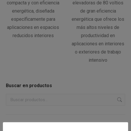
compacta y con eficiencia
elevadoras de 80 voltios
energética, diseñada
de gran eficiencia
específicamente para
energética que ofrece los
aplicaciones en espacios
más altos niveles de
reducidos interiores
productividad en
aplicaciones en interiores
o exteriores de trabajo
intensivo
Buscar en productos
Categorías