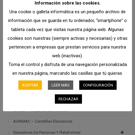
Información sobre las cookies.
YALE – Carretillas Elevadoras Y Transpaletas
Una cookie o galleta informática es un pequeño archivo de
información que se guarda en tu ordenador, “smartphone” o
MERLO – Manipuladores Telescópicos
tableta cada vez que visitas nuestra página web. Algunas
RCM – Barredoras Y Fregadoras Industriales
cookies son nuestras (siempre activas y necesarias) y otras
Maquinaria Nueva Y De Ocasión En Stock
pertenecen a empresas que prestan servicios para nuestra
Alquiler En Stock
web (inactivas).
Toma el control y disfruta de una navegación personalizada
Otra Maquinaria Especializada
en nuestra página, marcando las casillas que tú quieras.
Barredoras MACRO
ACEPTAR
LEER MÁS
CONFIGURACIÓN
Sistemas De Seguridad
RECHAZAR
COYNCO – Aspiradores Industriales
CARER – Maquinas Elevadoras
AGRIMAC – Carretillas Elevadoras
Elevadores De Personas Y Plataformas