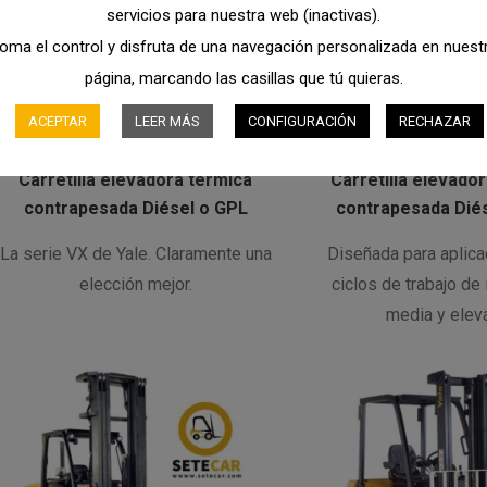
servicios para nuestra web (inactivas).
oma el control y disfruta de una navegación personalizada en nuest
página, marcando las casillas que tú quieras.
ACEPTAR
LEER MÁS
CONFIGURACIÓN
RECHAZAR
Carretilla elevadora térmica
Carretilla elevado
contrapesada Diésel o GPL
contrapesada Dié
La serie VX de Yale. Claramente una
Diseñada para aplic
elección mejor.
ciclos de trabajo de
media y elev