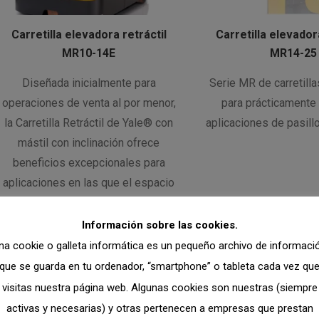
Carretilla elevadora retráctil
Carretilla elevadora
MR10-14E
MR14-25
Diseñada inicialmente para
Serie MR de carretilla
operaciones de venta al por menor,
para prácticamente 
la Carretilla Retráctil de Yale® con
aplicaciones de pasill
mástil con inclinación ofrece
beneficios excepcionales para
aplicaciones en las que el espacio
sea un recurso escaso.
Información sobre las cookies.
na cookie o galleta informática es un pequeño archivo de informaci
que se guarda en tu ordenador, “smartphone” o tableta cada vez qu
visitas nuestra página web. Algunas cookies son nuestras (siempre
activas y necesarias) y otras pertenecen a empresas que prestan