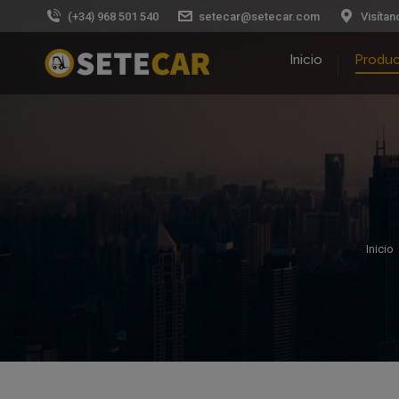
(+34) 968 501 540
setecar@setecar.com
Visítan
Inicio
Produ
Inicio