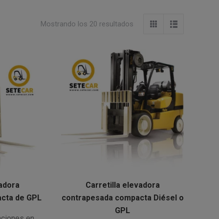
Mostrando los 20 resultados
vadora
Carretilla elevadora
cta de GPL
contrapesada compacta Diésel o
GPL
aciones en