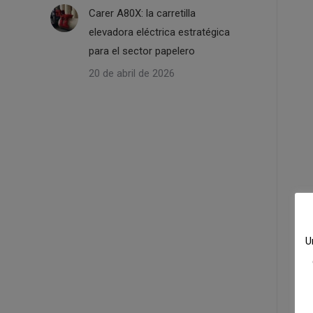
Carer A80X: la carretilla
elevadora eléctrica estratégica
para el sector papelero
20 de abril de 2026
U