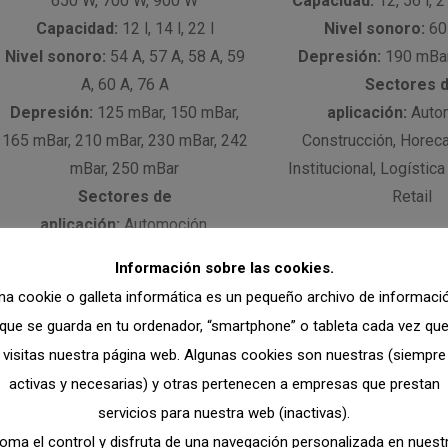
650 W, 700 W, 900 W
Capacidad:
12, 56 l, 21
Capacidad:
12 l, 14 l, 22 l
Nivel sonoro:
60 
Nivel sonoro:
54 A, 57 A, 58 A, 59
Depresión:
190 mBar
A, 60 A, 76 A
Sectores 
Depresión:
125 mBar, 150 mBar,
aplicación:
Autom
165 mBar, 210 mBar, 230 mBar, 242
Construcción, Horeca,
mBar, 250 mBar
Institucional, Logística
Sectores de
Retail
aplicación:
Automoción,
Construcción, Horeca, Industria,
Información sobre las cookies.
Institucional, Logística y transporte,
na cookie o galleta informática es un pequeño archivo de informaci
Retail
que se guarda en tu ordenador, “smartphone” o tableta cada vez qu
visitas nuestra página web. Algunas cookies son nuestras (siempre
activas y necesarias) y otras pertenecen a empresas que prestan
servicios para nuestra web (inactivas).
oma el control y disfruta de una navegación personalizada en nuest