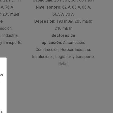
, 22 l, 7,11 l
Capacidad:
20 l, 36 l, 50 l, 80 l, 90 l
A, 76 A
Nivel sonoro:
62 A, 63 A, 65 A,
, 235 mBar
66,5 A, 70 A
de
Depresión:
190 mBar, 205 mBar,
oción,
210 mBar
 Industria,
Sectores de
 y transporte,
aplicación:
Automoción,
Construcción, Horeca, Industria,
Institucional, Logística y transporte,
Retail
ón
e
ra