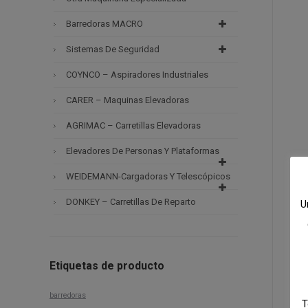
Barredoras MACRO
Sistemas De Seguridad
COYNCO – Aspiradores Industriales
CARER – Maquinas Elevadoras
AGRIMAC – Carretillas Elevadoras
Elevadores De Personas Y Plataformas
WEIDEMANN-Cargadoras Y Telescópicos
DONKEY – Carretillas De Reparto
U
Etiquetas de producto
barredoras
T