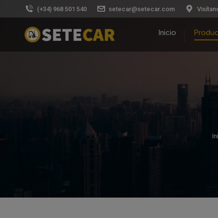
(+34) 968 501 540
setecar@setecar.com
Visítan
Inicio
Produ
In