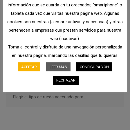
información que se guarda en tu ordenador, “smartphone” o
Tipos de Ruedas para Maquinaria
tableta cada vez que visitas nuestra página web. Algunas
Industrial: Clave para el Rendimiento y
cookies son nuestras (siempre activas y necesarias) y otras
la Seguridad
pertenecen a empresas que prestan servicios para nuestra
Noticias
Por
admin
8 de julio de 2025
web (inactivas).
Toma el control y disfruta de una navegación personalizada
Las ruedas de una carretilla elevadora o cualquier otra
en nuestra página, marcando las casillas que tú quieras.
maquinaria industrial son mucho más que un simple
componente; son el punto de contacto entre la
ACEPTAR
LEER MÁS
CONFIGURACIÓN
máquina y el suelo, determinando directamente su
estabilidad, capacidad de carga, tracción y, en última
RECHAZAR
instancia, la seguridad y eficiencia de las operaciones.
Elegir el tipo de rueda adecuado para…