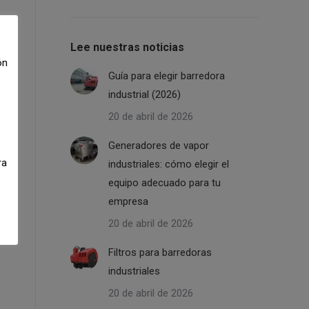
Lee nuestras noticias
ón
Guía para elegir barredora
e
industrial (2026)
20 de abril de 2026
Generadores de vapor
ra
industriales: cómo elegir el
equipo adecuado para tu
empresa
20 de abril de 2026
Filtros para barredoras
industriales
20 de abril de 2026