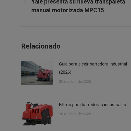
Yale presenta su nueva transpaleta
publicaciones
Publicación
manual motorizada MPC15
anterior:
Relacionado
Guía para elegir barredora industrial
(2026)
20 de abril de 2026
Filtros para barredoras industriales
20 de abril de 2026