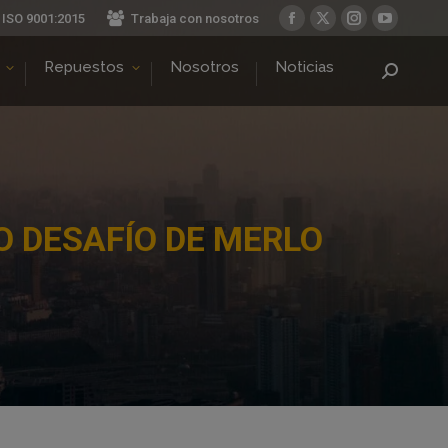
ISO 9001:2015
Trabaja con nosotros
Facebook
X
Instagram
YouTube
page
page
page
page
Repuestos
Nosotros
Noticias
Buscar:
opens
opens
opens
opens
in
in
in
in
new
new
new
new
window
window
window
window
O DESAFÍO DE MERLO