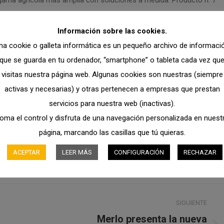
HL”. Garantiza la maniobrabilidad también en espacios reducidos;
a máxima de colocación de 6 metros.
Información sobre las cookies.
na cookie o galleta informática es un pequeño archivo de informaci
mbinan las características de un manipulador telescópico agrícola
que se guarda en tu ordenador, “smartphone” o tableta cada vez qu
ad de elevación de 3,4 toneladas levantadas hasta 6,8 metros.
visitas nuestra página web. Algunas cookies son nuestras (siempre
zan una capacidad máxima de 3,0 toneladas y una altura de 8,6
activas y necesarias) y otras pertenecen a empresas que prestan
isfacer todas las necesidades operativas.
servicios para nuestra web (inactivas).
oma el control y disfruta de una navegación personalizada en nuest
página, marcando las casillas que tú quieras.
as
20 de noviembre de 2020
Merlo
nueva máquina
ACEPTAR
LEER MÁS
CONFIGURACIÓN
RECHAZAR
SIGUIENTE
Merlo presenta la nueva