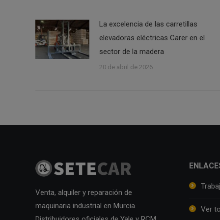
La excelencia de las carretillas
elevadoras eléctricas Carer en el
sector de la madera
20 de abril de 2026
ENLACE
Traba
Venta, alquiler y reparación de
maquinaria industrial en Murcia.
Ver t
Distribuidores oficiales de Yale y RCM.