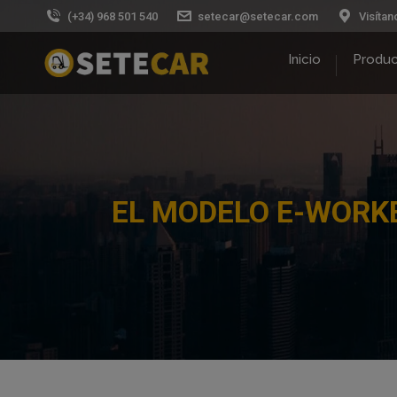
(+34) 968 501 540
setecar@setecar.com
Visítan
Inicio
Produ
EL MODELO E-WORKE