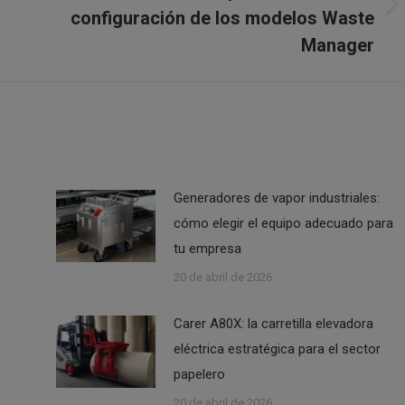
configuración de los modelos Waste
Publicación
siguiente:
Manager
Generadores de vapor industriales:
cómo elegir el equipo adecuado para
tu empresa
20 de abril de 2026
Carer A80X: la carretilla elevadora
eléctrica estratégica para el sector
papelero
20 de abril de 2026