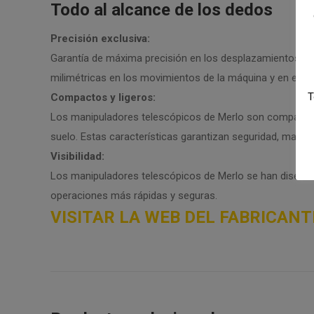
Todo al alcance de los dedos
Precisión exclusiva:
Garantía de máxima precisión en los desplazamientos gra
milimétricas en los movimientos de la máquina y en el po
T
Compactos y ligeros:
Los manipuladores telescópicos de Merlo son compactos y
suelo. Estas características garantizan seguridad, mane
Visibilidad:
Los manipuladores telescópicos de Merlo se han diseñado
operaciones más rápidas y seguras.
VISITAR LA WEB DEL FABRICANT