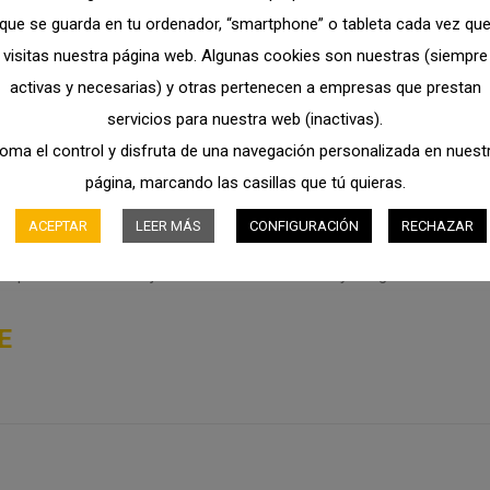
que se guarda en tu ordenador, “smartphone” o tableta cada vez qu
visitas nuestra página web. Algunas cookies son nuestras (siempre
activas y necesarias) y otras pertenecen a empresas que prestan
cias a la transmisión hidrostática, que asegura variaciones
servicios para nuestra web (inactivas).
sicionamiento de la carga.
oma el control y disfruta de una navegación personalizada en nuest
página, marcando las casillas que tú quieras.
 ligeros, para reducir los espacios de maniobra y el impacto en el
jabilidad, productividad y menores consumos.
ACEPTAR
LEER MÁS
CONFIGURACIÓN
RECHAZAR
 para ofrecer la mejor visibilidad del mercado y asegurar
E