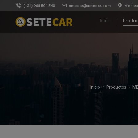
(+34) 968 501 540
setecar@setecar.com
Visítan
Inicio
Produ
Estás aquí:
Inicio
Productos
ME