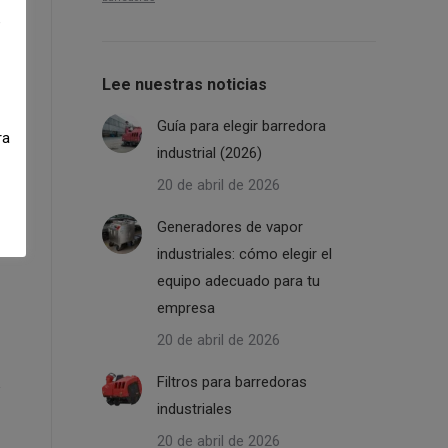
e
Lee nuestras noticias
Guía para elegir barredora
ra
industrial (2026)
20 de abril de 2026
Generadores de vapor
industriales: cómo elegir el
equipo adecuado para tu
empresa
20 de abril de 2026
Filtros para barredoras
industriales
20 de abril de 2026