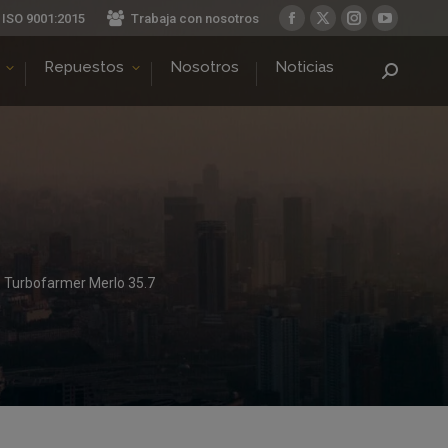
ISO 9001:2015
Trabaja con nosotros
Facebook
X
Instagram
YouTube
page
page
page
page
Repuestos
Nosotros
Noticias
Buscar:
opens
opens
opens
opens
in
in
in
in
new
new
new
new
window
window
window
window
Turbofarmer Merlo 35.7