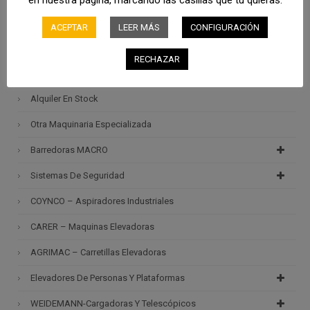
MERLO – Manipuladores Telescópicos
ACEPTAR
LEER MÁS
CONFIGURACIÓN
RCM – Barredoras Y Fregadoras Industriales
RECHAZAR
Maquinaria Nueva Y De Ocasión En Stock
Alquiler En Stock
Otra Maquinaria Especializada
Barredoras MACRO
Sistemas De Seguridad
COYNCO – Aspiradores Industriales
CARER – Maquinas Elevadoras
AGRIMAC – Carretillas Elevadoras
Elevadores De Personas Y Plataformas
WEIDEMANN-Cargadoras Y Telescópicos