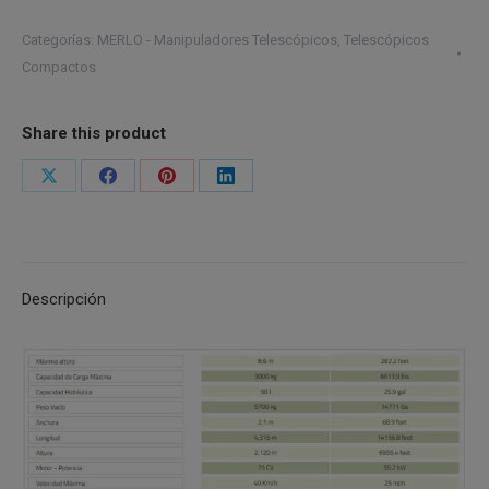
Categorías:
MERLO - Manipuladores Telescópicos
,
Telescópicos
Compactos
Share this product
Share
Share
Share
Share
on
on
on
on
X
Facebook
Pinterest
LinkedIn
Descripción