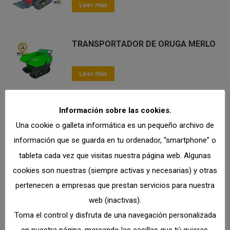
Leer más
TRANSPORTADOR DE ORUGA MERLO
Leer más
Información sobre las cookies.
Una cookie o galleta informática es un pequeño archivo de
Buscar en productos
información que se guarda en tu ordenador, “smartphone” o
tableta cada vez que visitas nuestra página web. Algunas
cookies son nuestras (siempre activas y necesarias) y otras
pertenecen a empresas que prestan servicios para nuestra
web (inactivas).
Categorías
Toma el control y disfruta de una navegación personalizada
YALE – Carretillas Elevadoras Y Transpaletas
en nuestra página, marcando las casillas que tú quieras.