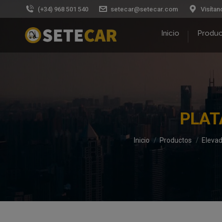
(+34) 968 501 540
setecar@setecar.com
Visítan
Inicio
Produ
PLAT
Estás aquí:
Inicio
Productos
Elevad