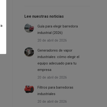
Lee nuestras noticias
ra
Guía para elegir barredora
industrial (2026)
20 de abril de 2026
Generadores de vapor
industriales: cómo elegir el
equipo adecuado para tu
empresa
20 de abril de 2026
Filtros para barredoras
industriales
20 de abril de 2026