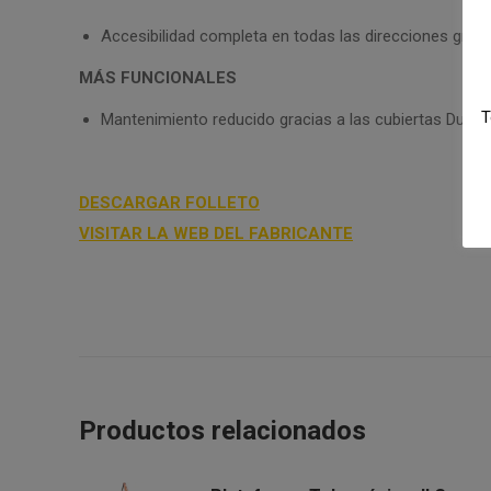
Accesibilidad completa en todas las direcciones graci
MÁS FUNCIONALES
T
Mantenimiento reducido gracias a las cubiertas DuraT
DESCARGAR FOLLETO
VISITAR LA WEB DEL FABRICANTE
Productos relacionados