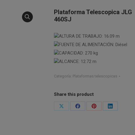
Plataforma Telescopica JLG
460SJ
ALTURA DE TRABAJO:
16.09 m
FUENTE DE ALIMENTACIÓN:
Diésel
CAPACIDAD:
270 kg
ALCANCE:
12.72 m
Categoría:
Plataformas telescopicas
Share this product
Share
Share
Share
Share
on
on
on
on
X
Facebook
Pinterest
LinkedIn