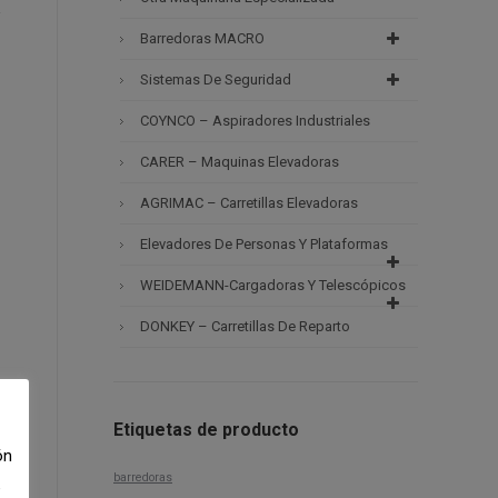
Barredoras MACRO
Sistemas De Seguridad
COYNCO – Aspiradores Industriales
CARER – Maquinas Elevadoras
AGRIMAC – Carretillas Elevadoras
Elevadores De Personas Y Plataformas
WEIDEMANN-Cargadoras Y Telescópicos
DONKEY – Carretillas De Reparto
Etiquetas de producto
ón
barredoras
e