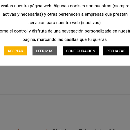
visitas nuestra página web. Algunas cookies son nuestras (siempre
as a la rotación continua en 360 grados.
activas y necesarias) y otras pertenecen a empresas que prestan
servicios para nuestra web (inactivas).
oma el control y disfruta de una navegación personalizada en nuest
ough de alta resistencia que protegen los componentes.
página, marcando las casillas que tú quieras.
ACEPTAR
LEER MÁS
CONFIGURACIÓN
RECHAZAR