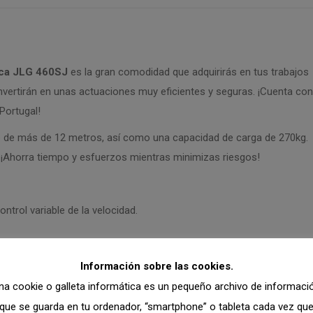
ica JLG 460SJ
es la gran comodidad que adquirirás en tus trabajos
onvertirán en unas actuaciones muy eficientes y seguras. ¡Cuenta con
 Portugal!
e de más de 12 metros, así como una capacidad de carga de 270kg.
el? ¡Ahorra tiempo y esfuerzos mientras minimizas riesgos!
trol variable de la velocidad.
 la capacidad de carga ilimitada de 270 kg, líder en el mercado,
Información sobre las cookies.
na cookie o galleta informática es un pequeño archivo de informaci
que se guarda en tu ordenador, “smartphone” o tableta cada vez qu