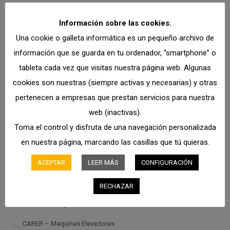
Información sobre las cookies.
Categorías
Una cookie o galleta informática es un pequeño archivo de
información que se guarda en tu ordenador, “smartphone” o
YALE – Carretillas Elevadoras Y Transpaletas
tableta cada vez que visitas nuestra página web. Algunas
MERLO – Manipuladores Telescópicos
cookies son nuestras (siempre activas y necesarias) y otras
RCM – Barredoras Y Fregadoras Industriales
pertenecen a empresas que prestan servicios para nuestra
Maquinaria Nueva Y De Ocasión En Stock
web (inactivas).
Toma el control y disfruta de una navegación personalizada
Alquiler En Stock
en nuestra página, marcando las casillas que tú quieras.
Otra Maquinaria Especializada
ACEPTAR
LEER MÁS
CONFIGURACIÓN
Barredoras MACRO
Sistemas De Seguridad
RECHAZAR
COYNCO – Aspiradores Industriales
CARER – Maquinas Elevadoras