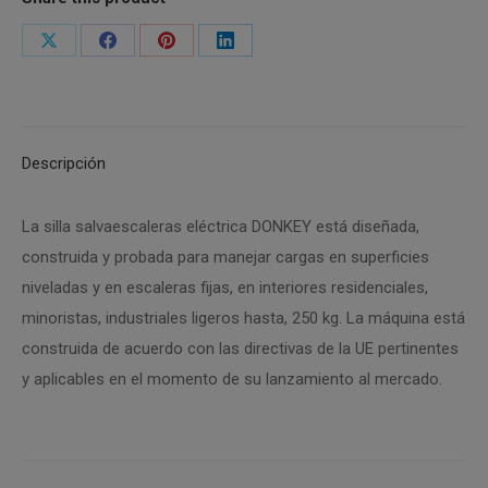
Share
Share
Share
Share
on
on
on
on
X
Facebook
Pinterest
LinkedIn
Descripción
La silla salvaescaleras eléctrica DONKEY está diseñada,
construida y probada para manejar cargas en superficies
niveladas y en escaleras fijas, en interiores residenciales,
minoristas, industriales ligeros hasta, 250 kg. La máquina está
construida de acuerdo con las directivas de la UE pertinentes
y aplicables en el momento de su lanzamiento al mercado.