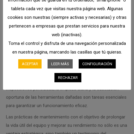
tableta cada vez que visitas nuestra página web. Algunas
cookies son nuestras (siempre activas y necesarias) y otras
pertenecen a empresas que prestan servicios para nuestra
web (inactivas).
Toma el control y disfruta de una navegación personalizada
Conclusión
en nuestra página, marcando las casillas que tú quieras.
En conclusión, la puesta en marcha de un programa de
mantenimiento preventivo para la maquinaria de limpieza
ACEPTAR
LEER MÁS
CONFIGURACIÓN
industrial es crucial para optimizar el rendimiento, reducir
RECHAZAR
costes y prolongar la vida útil de la maquinaria. Las
inspecciones periódicas, la limpieza diaria y la sustitución
oportuna de las herramientas dañadas son tareas esenciales
para garantizar un funcionamiento eficaz.
Las prácticas de mantenimiento con el objetivo de prolongar
la vida útil del equipo y mejorar su rendimiento no sólo es una
ventaja estratégica, sino también un testimonio del