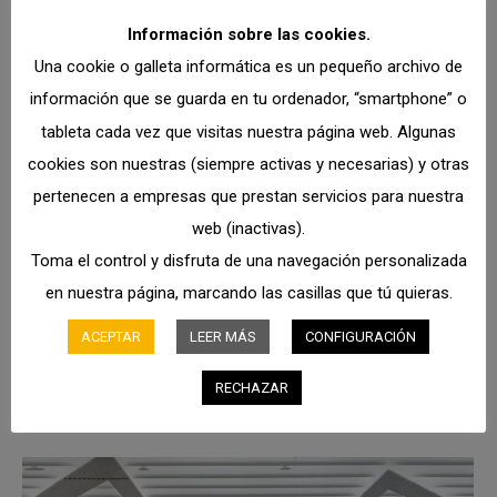
La visualización y la simulación
Información sobre las cookies.
pueden aportar valor añadido a la
Una cookie o galleta informática es un pequeño archivo de
planificación de los almacenes
información que se guarda en tu ordenador, “smartphone” o
tableta cada vez que visitas nuestra página web. Algunas
Noticias
Por
admin
4 de marzo de 2024
cookies son nuestras (siempre activas y necesarias) y otras
Las operaciones intralogísticas podrían gestionar
pertenecen a empresas que prestan servicios para nuestra
mejor los cambios inesperados en el almacén
web (inactivas).
utilizando herramientas de visualización y simulación
Toma el control y disfruta de una navegación personalizada
para la planificación de escenarios, sugiere Yale Lift
en nuestra página, marcando las casillas que tú quieras.
Truck Technologies. “La industria del almacenamiento
está cambiando constantemente” dice Ron Farr,
ACEPTAR
LEER MÁS
CONFIGURACIÓN
Director de Ventas de Almacén – EMEA para Yale Lift
RECHAZAR
Truck Technologies. “En las industrias tales como…