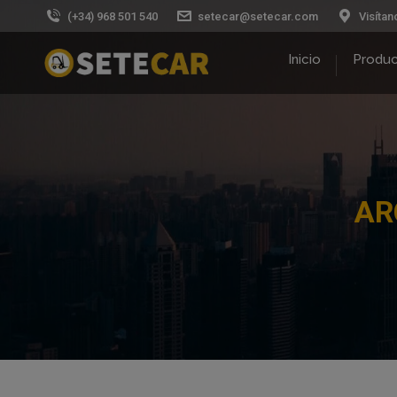
(+34) 968 501 540
setecar@setecar.com
Visítan
Inicio
Produ
AR