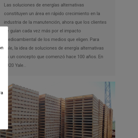
Las soluciones de energías alternativas
constituyen un área en rápido crecimiento en la
industria de la manutención, ahora que los clientes
se guían cada vez más por el impacto
medioambiental de los medios que eligen. Para
ón
Yale, la idea de soluciones de energía alternativas
es un concepto que comenzó hace 100 años. En
e
1920 Yale…
ra