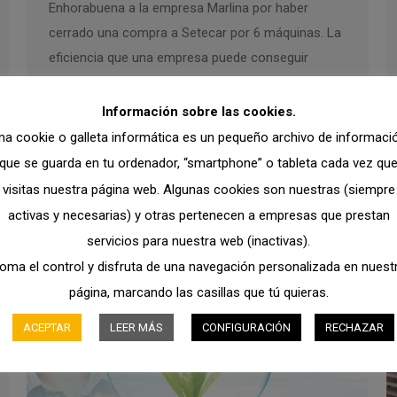
Enhorabuena a la empresa Marlina por haber
cerrado una compra a Setecar por 6 máquinas. La
eficiencia que una empresa puede conseguir
invirtiendo en maquinaria de carga es muy superior
al gasto realizado. Desde luego, es también es una
Información sobre las cookies.
forma de aumentar la producción y reducir los
na cookie o galleta informática es un pequeño archivo de informaci
tiempos dramáticamente.
que se guarda en tu ordenador, “smartphone” o tableta cada vez qu
visitas nuestra página web. Algunas cookies son nuestras (siempre
activas y necesarias) y otras pertenecen a empresas que prestan
servicios para nuestra web (inactivas).
oma el control y disfruta de una navegación personalizada en nuest
página, marcando las casillas que tú quieras.
ACEPTAR
LEER MÁS
CONFIGURACIÓN
RECHAZAR