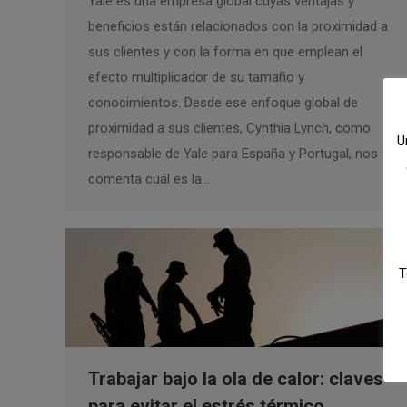
Yale es una empresa global cuyas ventajas y
beneficios están relacionados con la proximidad a
sus clientes y con la forma en que emplean el
efecto multiplicador de su tamaño y
conocimientos. Desde ese enfoque global de
proximidad a sus clientes, Cynthia Lynch, como
U
responsable de Yale para España y Portugal, nos
comenta cuál es la…
T
Trabajar bajo la ola de calor: claves
para evitar el estrés térmico